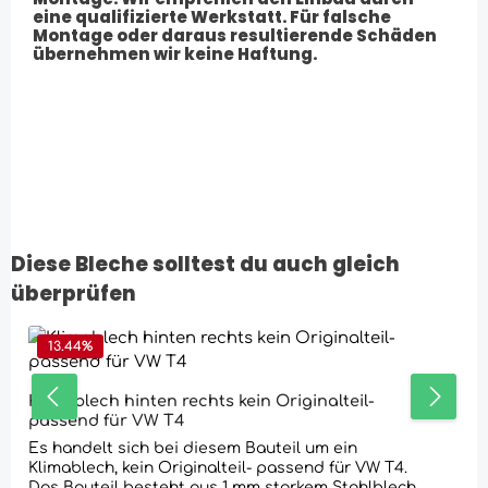
eine qualifizierte Werkstatt. Für falsche
Montage oder daraus resultierende Schäden
übernehmen wir keine Haftung.
Diese Bleche solltest du auch gleich
Produktgalerie überspringen
überprüfen
13.44
%
Klimablech hinten rechts kein Originalteil-
passend für VW T4
Es handelt sich bei diesem Bauteil um ein
Klimablech, kein Originalteil- passend für VW T4.
Das Bauteil besteht aus 1 mm starkem Stahlblech