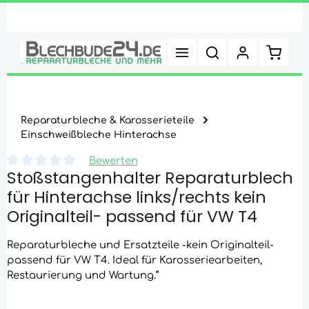
Zum Hauptinhalt springen
Warenk
Reparaturbleche & Karosserieteile
Einschweißbleche Hinterachse
Bewerten
Stoßstangenhalter Reparaturblech
Durchschnittliche Bewertung von 0 von 5 Sternen
für Hinterachse links/rechts kein
Originalteil- passend für VW T4
Reparaturbleche und Ersatzteile -kein Originalteil-
passend für VW T4. Ideal für Karosseriearbeiten,
Restaurierung und Wartung.“